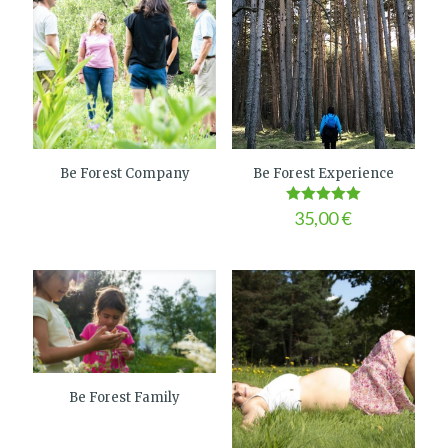
Be Forest Company
Be Forest Experience
Valorado en
35,00
€
5.00
de 5
Be Forest Family