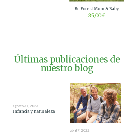
Be Forest Mom & Baby
35,00
€
Últimas publicaciones de
nuestro blog
agosto 31, 2023
Infancia y naturaleza
abril 7, 2022
abri