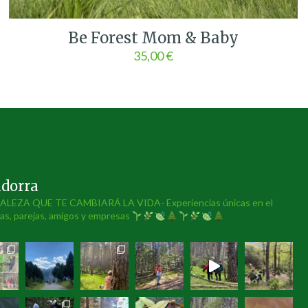
Be Forest Mom & Baby
35,00
€
ndorra
EZA QUE TE CAMBIARÁ LA VIDA- Experiencias únicas en el
ias, parejas, amigos y empresas