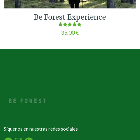
Be Forest Experience
Valorado en
35,00
€
5.00
de 5
Síquenos en nuestras redes sociales