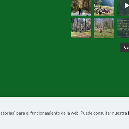
Ca
gatorias) para el funcionamiento de la web. Puede consultar nuestra
 legal y Condiciones de uso