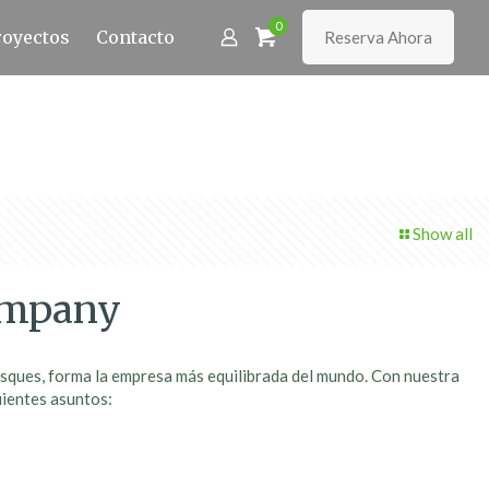
0
royectos
Contacto
Reserva Ahora
Show all
ompany
bosques, forma la empresa más equilibrada del mundo. Con nuestra
uientes asuntos: